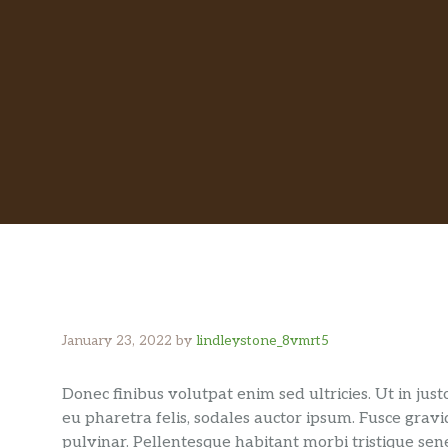
January 23, 2022
by
lindleystone_8vmrt5
Donec finibus volutpat enim sed ultricies. Ut in jus
eu pharetra felis, sodales auctor ipsum. Fusce grav
pulvinar. Pellentesque habitant morbi tristique sen