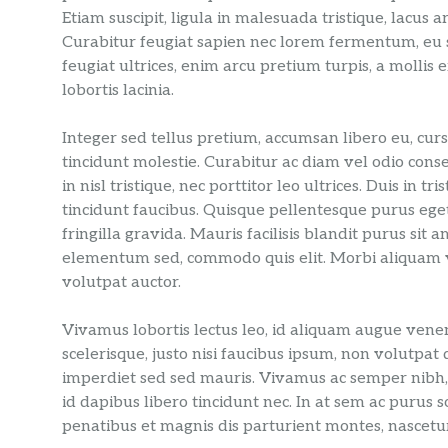
Etiam suscipit, ligula in malesuada tristique, lacus 
Curabitur feugiat sapien nec lorem fermentum, eu s
feugiat ultrices, enim arcu pretium turpis, a mollis
lobortis lacinia.
Integer sed tellus pretium, accumsan libero eu, cursu
tincidunt molestie. Curabitur ac diam vel odio cons
in nisl tristique, nec porttitor leo ultrices. Duis in
tincidunt faucibus. Quisque pellentesque purus eg
fringilla gravida. Mauris facilisis blandit purus sit
elementum sed, commodo quis elit. Morbi aliquam v
volutpat auctor.
Vivamus lobortis lectus leo, id aliquam augue venen
scelerisque, justo nisi faucibus ipsum, non volutpat
imperdiet sed sed mauris. Vivamus ac semper nibh, 
id dapibus libero tincidunt nec. In at sem ac purus so
penatibus et magnis dis parturient montes, nascetur