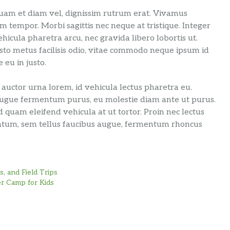
iquam et diam vel, dignissim rutrum erat. Vivamus
m tempor. Morbi sagittis nec neque at tristique. Integer
icula pharetra arcu, nec gravida libero lobortis ut.
sto metus facilisis odio, vitae commodo neque ipsum id
 eu in justo.
nc auctor urna lorem, id vehicula lectus pharetra eu.
 augue fermentum purus, eu molestie diam ante ut purus.
uam eleifend vehicula at ut tortor. Proin nec lectus
ementum, sem tellus faucibus augue, fermentum rhoncus
, and Field Trips
r Camp for Kids