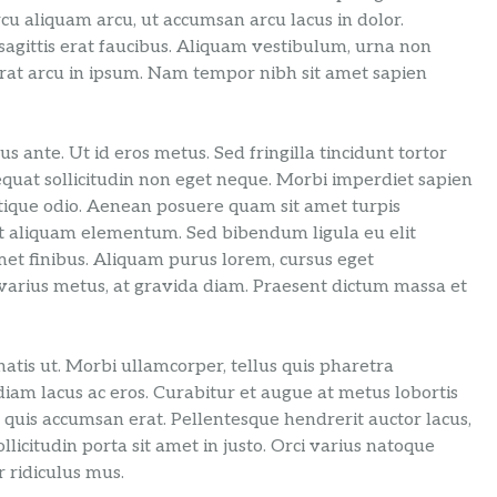
arcu aliquam arcu, ut accumsan arcu lacus in dolor.
agittis erat faucibus. Aliquam vestibulum, urna non
 erat arcu in ipsum. Nam tempor nibh sit amet sapien
s ante. Ut id eros metus. Sed fringilla tincidunt tortor
equat sollicitudin non eget neque. Morbi imperdiet sapien
 tristique odio. Aenean posuere quam sit amet turpis
et aliquam elementum. Sed bibendum ligula eu elit
 amet finibus. Aliquam purus lorem, cursus eget
arius metus, at gravida diam. Praesent dictum massa et
atis ut. Morbi ullamcorper, tellus quis pharetra
 diam lacus ac eros. Curabitur et augue at metus lobortis
quis accumsan erat. Pellentesque hendrerit auctor lacus,
llicitudin porta sit amet in justo. Orci varius natoque
 ridiculus mus.