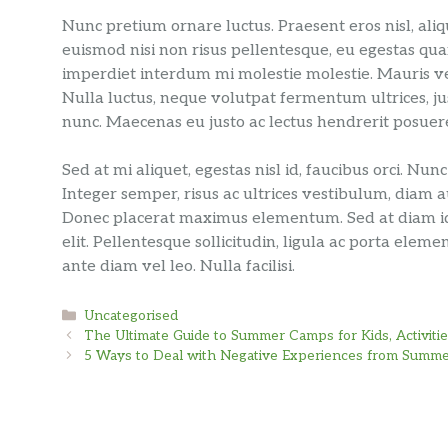
Nunc pretium ornare luctus. Praesent eros nisl, al
euismod nisi non risus pellentesque, eu egestas qua
imperdiet interdum mi molestie molestie. Mauris veh
Nulla luctus, neque volutpat fermentum ultrices, ju
nunc. Maecenas eu justo ac lectus hendrerit posuere
Sed at mi aliquet, egestas nisl id, faucibus orci. Nu
Integer semper, risus ac ultrices vestibulum, diam
Donec placerat maximus elementum. Sed at diam id q
elit. Pellentesque sollicitudin, ligula ac porta el
ante diam vel leo. Nulla facilisi.
Categories
Uncategorised
The Ultimate Guide to Summer Camps for Kids, Activities
5 Ways to Deal with Negative Experiences from Summe