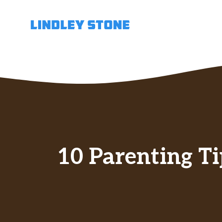
Skip
to
content
10 Parenting T